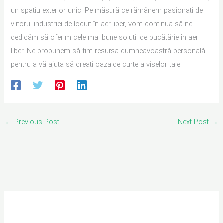
un spațiu exterior unic. Pe măsură ce rămânem pasionați de
viitorul industriei de locuit în aer liber, vom continua să ne
dedicăm să oferim cele mai bune soluții de bucătărie în aer
liber. Ne propunem să fim resursa dumneavoastră personală
pentru a vă ajuta să creați oaza de curte a viselor tale.
←
Previous Post
Next Post
→