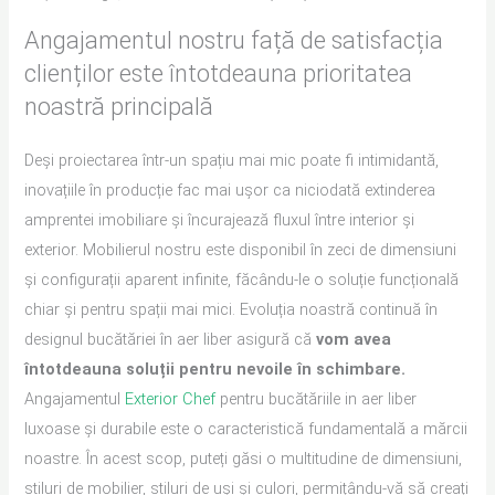
Angajamentul nostru față de satisfacția
clienților este întotdeauna prioritatea
noastră principală
Deși proiectarea într-un spațiu mai mic poate fi intimidantă,
inovațiile în producție fac mai ușor ca niciodată extinderea
amprentei imobiliare și încurajează fluxul între interior și
exterior. Mobilierul nostru este disponibil în zeci de dimensiuni
și configurații aparent infinite, făcându-le o soluție funcțională
chiar și pentru spații mai mici. Evoluția noastră continuă în
designul bucătăriei în aer liber asigură că
vom avea
întotdeauna soluții pentru nevoile în schimbare.
Angajamentul
Exterior Chef
pentru bucătăriile in aer liber
luxoase și durabile este o caracteristică fundamentală a mărcii
noastre. În acest scop, puteți găsi o multitudine de dimensiuni,
stiluri de mobilier, stiluri de uși și culori, permițându-vă să creați