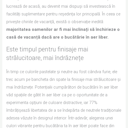
lucrează de acasă, au devenit mai dispuși să investească în
facilități suplimentare pentru reședința lor principală. În ceea ce
privește chiriile de vacanță, există o observație inedită:
majoritatea oamenilor ar fi mai înclinați să închirieze o
casă de vacanță dacă are o bucătărie în aer liber.
Este timpul pentru finisaje mai
strălucitoare, mai îndrăznețe
În timp ce culorile pastelate și neutre au fost cândva furie, ele
trec acum pe bancheta din spate la finisaje mai strălucitoare și
mai îndrăznețe. Potențialii cumpărători de bucătării în aer liber
văd spațiile de gătit în aer liber ca pe o oportunitate de a
experimenta opțiuni de culoare distractive, iar 77%
îmbrățișează libertatea de a se îndepărta de neutrele tradiționale
adesea văzute în designul interior. Într-adevăr, alegerea unei
culori vibrante pentru bucătăria ta în aer liber poate face din