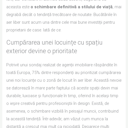
aceasta este
o schimbare definitivă a stilului de viață
, mai
degrabă decât o tendință trecătoare de noutate. Bucătăriile în
aer liber sunt acum una dintre cele mai bune investiții pentru
proprietarii de case. Iată de ce.
Cumpărarea unei locuințe cu spațiu
exterior devine o prioritate
Potrivit unui sondaj realizat de agenții imobiliare răspândite în
toată Europa, 75% dintre respondenți au prioritizat cumpărarea
unei noi locuințe cu o zonă de locuit în aer liber. Această nevoie
se datorează în mare parte faptului că aceste spații devin mai
durabile, luxoase și funcționale în timp, oferind în același timp
o ieșire creativă pentru profesioniștii în design. Există, de
asemenea, o schimbare vizibilă în peisajul muncii, contribuind
la această tendință. Într-adevăr, am văzut cum munca la
distanță a crescut mai mult ca niciodată. Deoarece mulți