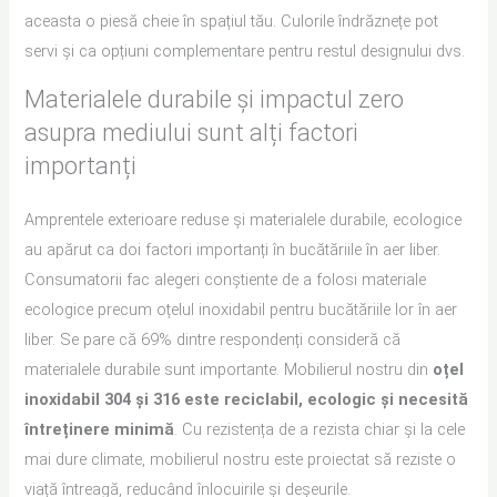
aceasta o piesă cheie în spațiul tău. Culorile îndrăznețe pot
servi și ca opțiuni complementare pentru restul designului dvs.
Materialele durabile și impactul zero
asupra mediului sunt alți factori
importanți
Amprentele exterioare reduse și materialele durabile, ecologice
au apărut ca doi factori importanți în bucătăriile în aer liber.
Consumatorii fac alegeri conștiente de a folosi materiale
ecologice precum oțelul inoxidabil pentru bucătăriile lor în aer
liber. Se pare că 69% dintre respondenți consideră că
materialele durabile sunt importante. Mobilierul nostru din
oțel
inoxidabil 304 și 316 este reciclabil, ecologic și necesită
întreținere minimă
. Cu rezistența de a rezista chiar și la cele
mai dure climate, mobilierul nostru este proiectat să reziste o
viață întreagă, reducând înlocuirile și deșeurile.