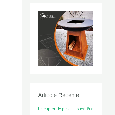
r
c
h
f
o
r
:
Articole Recente
Un cuptor de pizza în bucătăria