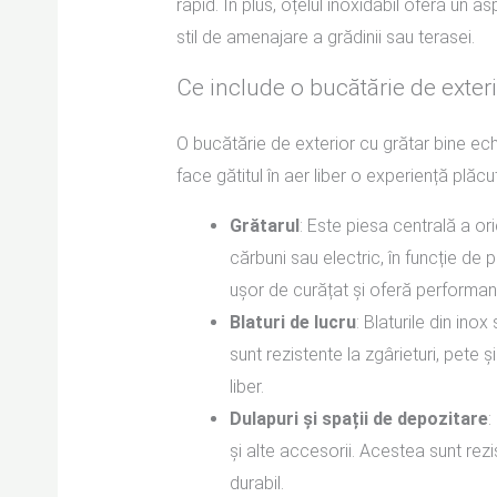
rapid. În plus, oțelul inoxidabil oferă un 
stil de amenajare a grădinii sau terasei.
Ce include o bucătărie de exteri
O bucătărie de exterior cu grătar bine ec
face gătitul în aer liber o experiență plă
Grătarul
: Este piesa centrală a or
cărbuni sau electric, în funcție de p
ușor de curățat și oferă performan
Blaturi de lucru
: Blaturile din ino
sunt rezistente la zgârieturi, pete ș
liber.
Dulapuri și spații de depozitare
:
și alte accesorii. Acestea sunt rezi
durabil.