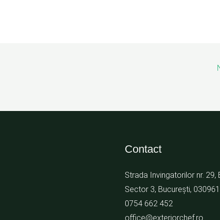
Contact
Strada Invingatorilor nr. 29, 
Sector 3, București, 030961
0754 662 452
office@exteriorchef.ro