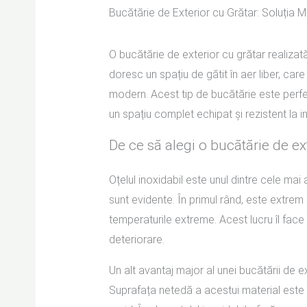
Bucătărie de Exterior cu Grătar: Soluția M
O bucătărie de exterior cu grătar realizată
doresc un spațiu de gătit în aer liber, car
modern. Acest tip de bucătărie este perfec
un spațiu complet echipat și rezistent la i
De ce să alegi o bucătărie de ext
Oțelul inoxidabil este unul dintre cele mai
sunt evidente. În primul rând, este extrem 
temperaturile extreme. Acest lucru îl face i
deteriorare.
Un alt avantaj major al unei bucătării de ex
Suprafața netedă a acestui material este s