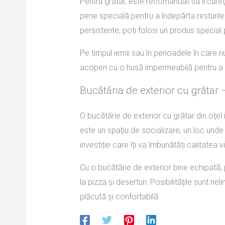
Pentru grătar, este recomandat să îl cureț
perie specială pentru a îndepărta resturi
persistente, poți folosi un produs special p
Pe timpul iernii sau în perioadele în care
acoperi cu o husă impermeabilă pentru a o
Bucătăria de exterior cu grătar 
O bucătărie de exterior cu grătar din oțel 
este un spațiu de socializare, un loc unde p
investiție care îți va îmbunătăți calitatea v
Cu o bucătărie de exterior bine echipată, po
la pizza și deserturi. Posibilitățile sunt ne
plăcută și confortabilă.