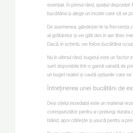
esențiali. În primul rând, spațiul disponib
bucătăria și alege un model care să se po
De asemenea, gândește-te la frecvența cu
al grătarelor și vei găti des în aer liber, 
Dacă, în schimb, vei folosi bucătăria ocaz
Nu în ultimul rând, bugetul este un factor i
sunt disponibile într-o gamă variată de preț
un buget realist și caută opțiunile care se
Întreținerea unei bucătării de ex
Deși oțelul inoxidabil este un material rezis
corespunzător pentru a-i prelungi durata d
blând, apoi clătește și usucă pentru a pre