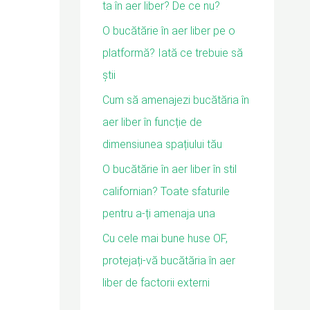
ta în aer liber? De ce nu?
O bucătărie în aer liber pe o
platformă? Iată ce trebuie să
știi
Cum să amenajezi bucătăria în
aer liber în funcție de
dimensiunea spațiului tău
O bucătărie în aer liber în stil
californian? Toate sfaturile
pentru a-ți amenaja una
Cu cele mai bune huse OF,
protejați-vă bucătăria în aer
liber de factorii externi