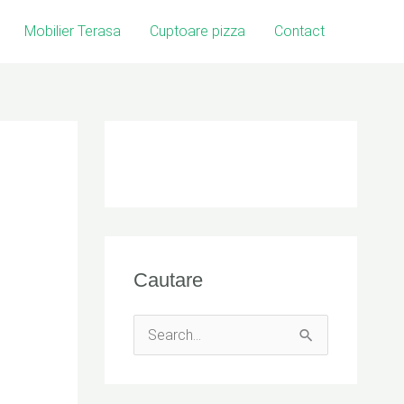
Mobilier Terasa
Cuptoare pizza
Contact
Cautare
S
e
a