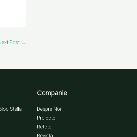
Next Post
→
Companie
Bloc Stella,
Despre Noi
Proiecte
Rețete
Revista