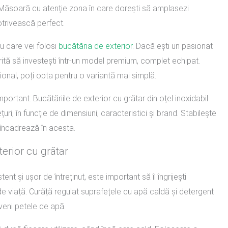
il. Măsoară cu atenție zona în care dorești să amplasezi
trivească perfect.
 care vei folosi
bucătăria de exterior
. Dacă ești un pasionat
merită să investești într-un model premium, complet echipat.
ional, poți opta pentru o variantă mai simplă.
mportant. Bucătăriile de exterior cu grătar din oțel inoxidabil
uri, în funcție de dimensiuni, caracteristici și brand. Stabilește
 încadrează în acesta.
terior cu grătar
tent și ușor de întreținut, este important să îl îngrijești
e viață. Curăță regulat suprafețele cu apă caldă și detergent
veni petele de apă.