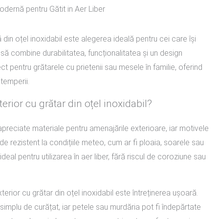
odernă pentru Gătit in Aer Liber
 din oțel inoxidabil este alegerea ideală pentru cei care își
e să combine durabilitatea, funcționalitatea și un design
t pentru grătarele cu prietenii sau mesele în familie, oferind
ntemperii.
erior cu grătar din oțel inoxidabil?
 apreciate materiale pentru amenajările exterioare, iar motivele
de rezistent la condițiile meteo, cum ar fi ploaia, soarele sau
deal pentru utilizarea în aer liber, fără riscul de coroziune sau
terior cu grătar din oțel inoxidabil este întreținerea ușoară.
implu de curățat, iar petele sau murdăria pot fi îndepărtate