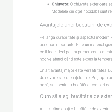
Chiuveta
: O chiuvetă exterioară e
Modelele din oțel inoxidabil sunt re
Avantajele unei bucătării de ext
Pe lângă durabilitate și aspectul modern,
beneficii importante. Este un material igi
ce îl face ideal pentru prepararea aliment
nocive atunci când este expus la temperatur
Un alt avantaj major este versatilitatea. B
de nevoile și preferințele tale. Poți opta
bază, sau pentru o bucătărie complet echipa
Cum să alegi bucătăria de exteri
Atunci când cauți o bucătărie de exterior c