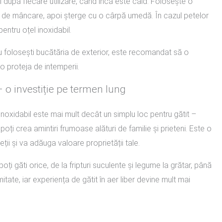
i după fiecare utilizare, când încă este cald. Folosește o
le de mâncare, apoi șterge cu o cârpă umedă. În cazul petelor
entru oțel inoxidabil.
 nu folosești bucătăria de exterior, este recomandat să o
 proteja de intemperii.
– o investiție pe termen lung
inoxidabil este mai mult decât un simplu loc pentru gătit –
oți crea amintiri frumoase alături de familie și prieteni. Este o
ieții și va adăuga valoare proprietății tale.
ți găti orice, de la fripturi suculente și legume la grătar, până
limitate, iar experiența de gătit în aer liber devine mult mai