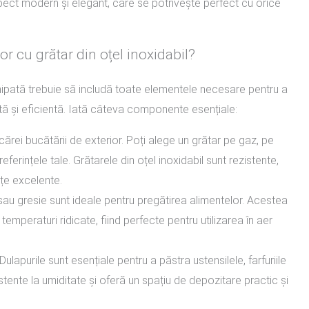
aspect modern și elegant, care se potrivește perfect cu orice
or cu grătar din oțel inoxidabil?
hipată trebuie să includă toate elementele necesare pentru a
cută și eficientă. Iată câteva componente esențiale:
icărei bucătării de exterior. Poți alege un grătar pe gaz, pe
referințele tale. Grătarele din oțel inoxidabil sunt rezistente,
țe excelente.
x sau gresie sunt ideale pentru pregătirea alimentelor. Acestea
i temperaturi ridicate, fiind perfecte pentru utilizarea în aer
 Dulapurile sunt esențiale pentru a păstra ustensilele, farfuriile
stente la umiditate și oferă un spațiu de depozitare practic și