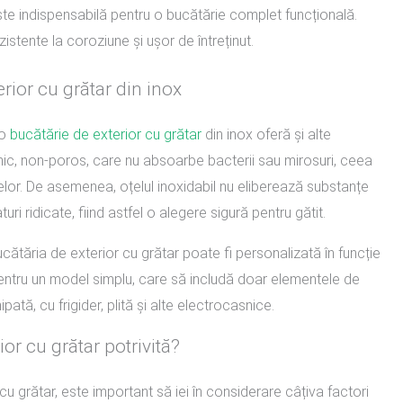
ste indispensabilă pentru o bucătărie complet funcțională.
zistente la coroziune și ușor de întreținut.
erior cu grătar din inox
 o
bucătărie de exterior cu grătar
din inox oferă și alte
enic, non-poros, care nu absoarbe bacterii sau mirosuri, ceea
elor. De asemenea, oțelul inoxidabil nu eliberează substanțe
i ridicate, fiind astfel o alegere sigură pentru gătit.
ucătăria de exterior cu grătar poate fi personalizată în funcție
 pentru un model simplu, care să includă doar elementele de
tă, cu frigider, plită și alte electrocasnice.
or cu grătar potrivită?
u grătar, este important să iei în considerare câțiva factori