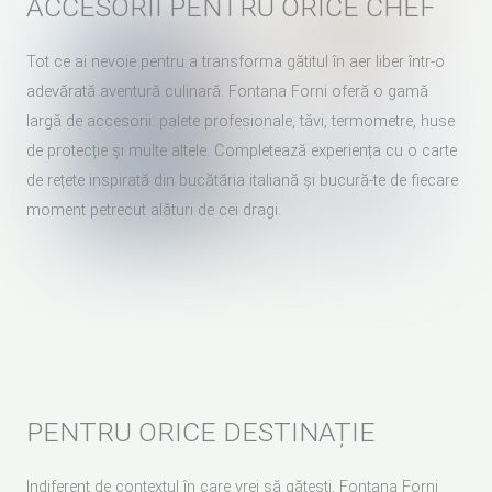
ACCESORII PENTRU ORICE CHEF
Tot ce ai nevoie pentru a transforma gătitul în aer liber într-o
adevărată aventură culinară. Fontana Forni oferă o gamă
largă de accesorii: palete profesionale, tăvi, termometre, huse
de protecție și multe altele. Completează experiența cu o carte
de rețete inspirată din bucătăria italiană și bucură-te de fiecare
moment petrecut alături de cei dragi.
PENTRU ORICE DESTINAȚIE
Indiferent de contextul în care vrei să gătești, Fontana Forni