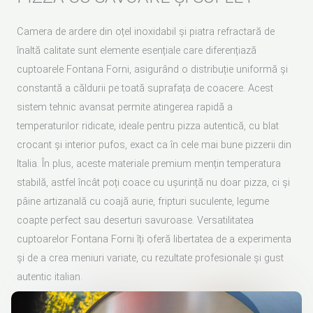
Camera de ardere din oțel inoxidabil și piatra refractară de
înaltă calitate sunt elemente esențiale care diferențiază
cuptoarele Fontana Forni, asigurând o distribuție uniformă și
constantă a căldurii pe toată suprafața de coacere. Acest
sistem tehnic avansat permite atingerea rapidă a
temperaturilor ridicate, ideale pentru pizza autentică, cu blat
crocant și interior pufos, exact ca în cele mai bune pizzerii din
Italia. În plus, aceste materiale premium mențin temperatura
stabilă, astfel încât poți coace cu ușurință nu doar pizza, ci și
pâine artizanală cu coajă aurie, fripturi suculente, legume
coapte perfect sau deserturi savuroase. Versatilitatea
cuptoarelor Fontana Forni îți oferă libertatea de a experimenta
și de a crea meniuri variate, cu rezultate profesionale și gust
autentic italian.