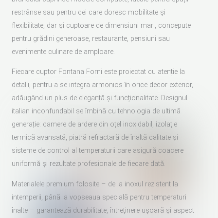
restrânse sau pentru cei care doresc mobilitate și
flexibilitate, dar și cuptoare de dimensiuni mari, concepute
pentru grădini generoase, restaurante, pensiuni sau
evenimente culinare de amploare.
Fiecare cuptor Fontana Forni este proiectat cu atenție la
detalii, pentru a se integra armonios în orice decor exterior,
adăugând un plus de eleganță și funcționalitate. Designul
italian inconfundabil se îmbină cu tehnologia de ultimă
generație: camere de ardere din oțel inoxidabil, izolație
termică avansată, piatră refractară de înaltă calitate și
sisteme de control al temperaturii care asigură coacere
uniformă și rezultate profesionale de fiecare dată.
Materialele premium folosite – de la inoxul rezistent la
intemperii, până la vopseaua specială pentru temperaturi
înalte – garantează durabilitate, întreținere ușoară și aspect