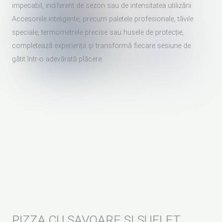
impecabil, indiferent de sezon sau de intensitatea utilizării.
Accesoriile inteligente, precum paletele profesionale, tăvile
speciale, termometrele precise sau husele de protecție,
completează experiența și transformă fiecare sesiune de
gătit într-o adevărată plăcere.
PIZZA CU SAVOARE ȘI SUFLET