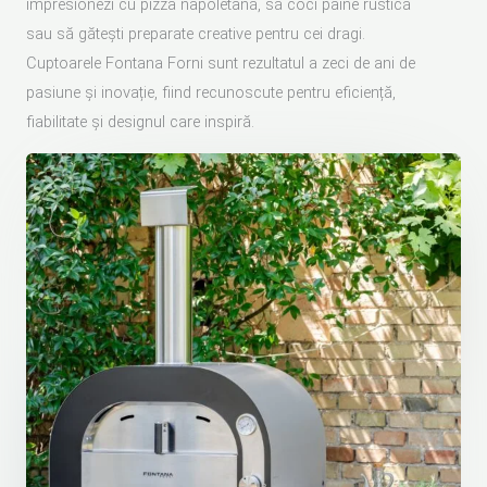
impresionezi cu pizza napoletană, să coci pâine rustică
sau să gătești preparate creative pentru cei dragi.
Cuptoarele Fontana Forni sunt rezultatul a zeci de ani de
pasiune și inovație, fiind recunoscute pentru eficiență,
fiabilitate și designul care inspiră.