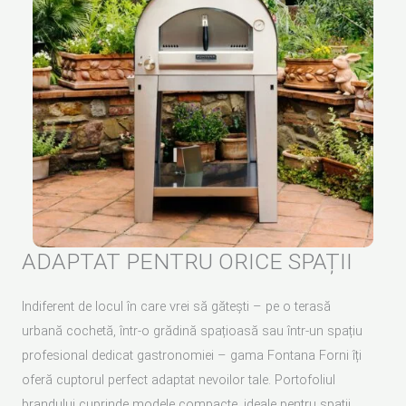
ADAPTAT PENTRU ORICE SPAȚII
Indiferent de locul în care vrei să gătești
– pe o terasă
urbană cochetă, într-o grădină spațioasă sau într-un spațiu
profesional dedicat gastronomiei – gama Fontana Forni îți
oferă cuptorul perfect adaptat nevoilor tale. Portofoliul
brandului cuprinde modele compacte, ideale pentru spații