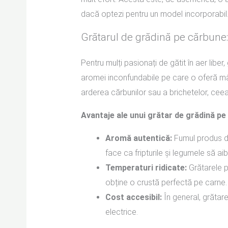
dacă optezi pentru un model incorporabil
Grătarul de grădină pe cărbune: 
Pentru mulți pasionați de gătit în aer lib
aromei inconfundabile pe care o oferă mân
arderea cărbunilor sau a brichetelor, cee
Avantaje ale unui grătar de grădină pe
Aromă autentică:
Fumul produs d
face ca fripturile și legumele să ai
Temperaturi ridicate:
Grătarele p
obține o crustă perfectă pe carne.
Cost accesibil:
În general, grătar
electrice.