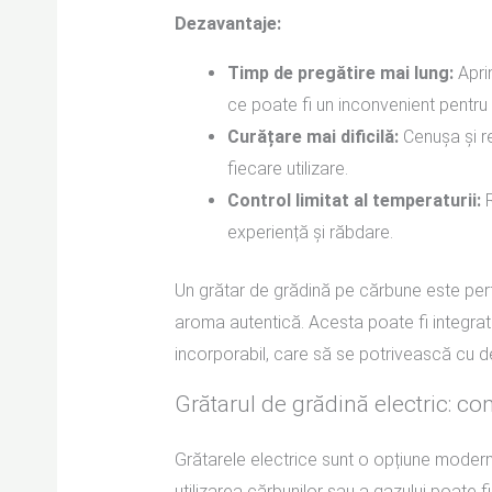
Dezavantaje:
Timp de pregătire mai lung:
Aprin
ce poate fi un inconvenient pentru
Curățare mai dificilă:
Cenușa și r
fiecare utilizare.
Control limitat al temperaturii:
R
experiență și răbdare.
Un grătar de grădină pe cărbune este perfe
aroma autentică. Acesta poate fi integrat 
incorporabil, care să se potrivească cu des
Grătarul de grădină electric: com
Grătarele electrice sunt o opțiune modern
utilizarea cărbunilor sau a gazului poate f