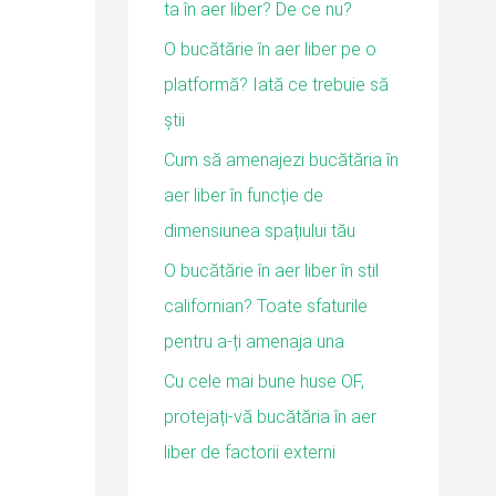
ta în aer liber? De ce nu?
O bucătărie în aer liber pe o
platformă? Iată ce trebuie să
știi
Cum să amenajezi bucătăria în
aer liber în funcție de
dimensiunea spațiului tău
O bucătărie în aer liber în stil
californian? Toate sfaturile
pentru a-ți amenaja una
Cu cele mai bune huse OF,
protejați-vă bucătăria în aer
liber de factorii externi