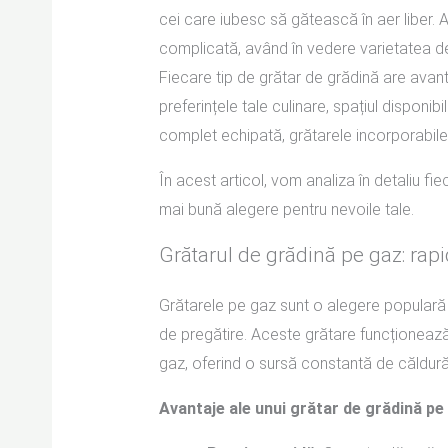
cei care iubesc să gătească în aer liber. 
complicată, având în vedere varietatea de 
Fiecare tip de grătar de grădină are avant
preferințele tale culinare, spațiul disponibi
complet echipată, grătarele incorporabile
În acest articol, vom analiza în detaliu fi
mai bună alegere pentru nevoile tale.
Grătarul de grădină pe gaz: rapid
Grătarele pe gaz sunt o alegere populară pe
de pregătire. Aceste grătare funcționează
gaz, oferind o sursă constantă de căldură
Avantaje ale unui grătar de grădină pe