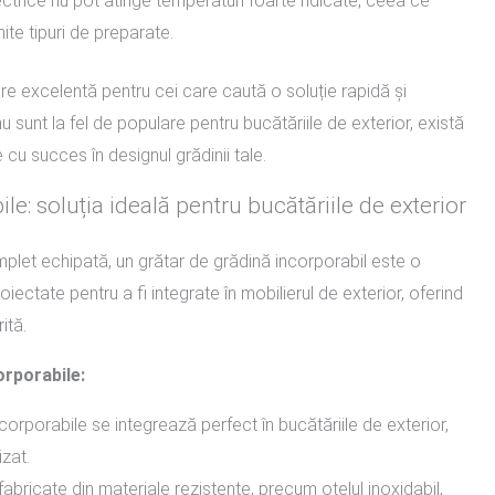
trice nu pot atinge temperaturi foarte ridicate, ceea ce
te tipuri de preparate.
re excelentă pentru cei care caută o soluție rapidă și
u sunt la fel de populare pentru bucătăriile de exterior, există
cu succes în designul grădinii tale.
le: soluția ideală pentru bucătăriile de exterior
mplet echipată, un grătar de grădină incorporabil este o
ectate pentru a fi integrate în mobilierul de exterior, oferind
ită.
orporabile:
corporabile se integrează perfect în bucătăriile de exterior,
zat.
abricate din materiale rezistente, precum oțelul inoxidabil,