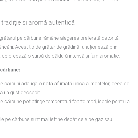
.
tradiție și aromă autentică
er, grătarul pe cărbune rămâne alegerea preferată datorită
cării. Acest tip de grătar de grădină funcționează prin
a ce creează o sursă de căldură intensă și fum aromatic.
 cărbune:
e cărbuni adaugă o notă afumată unică alimentelor, ceea ce
bă un gust deosebit.
e cărbune pot atinge temperaturi foarte mari, ideale pentru a
ele pe cărbune sunt mai ieftine decât cele pe gaz sau