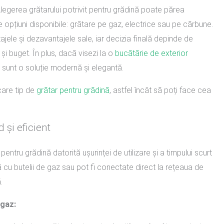
Alegerea grătarului potrivit pentru grădină poate părea
opțiuni disponibile: grătare pe gaz, electrice sau pe cărbune.
ajele și dezavantajele sale, iar decizia finală depinde de
l și buget. În plus, dacă visezi la o
bucătărie de exterior
 sunt o soluție modernă și elegantă.
ecare tip de
grătar pentru grădină
, astfel încât să poți face cea
 și eficient
ntru grădină datorită ușurinței de utilizare și a timpului scurt
 cu butelii de gaz sau pot fi conectate direct la rețeaua de
.
 gaz: