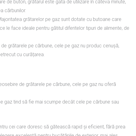
e de buton, grătarul este gata de utilizare în câteva minute,
a cărbunilor.
ajoritatea grătarelor pe gaz sunt dotate cu butoane care
e le face ideale pentru gătitul diferitelor tipuri de alimente, de
de grătarele pe cărbune, cele pe gaz nu produc cenușă,
etrecut cu curățarea.
osebire de grătarele pe cărbune, cele pe gaz nu oferă
e gaz tind să fie mai scumpe decât cele pe cărbune sau
tru cei care doresc să gătească rapid și eficient, fără prea
legere excelentă pentru bucătăriile de exterior, mai ales