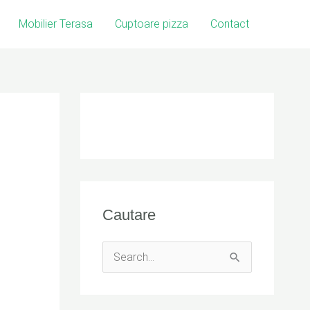
Mobilier Terasa
Cuptoare pizza
Contact
Cautare
S
e
a