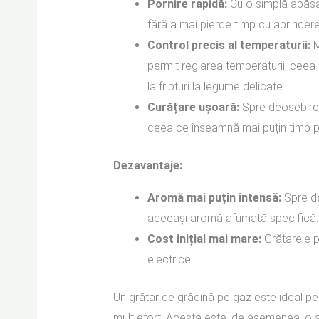
Pornire rapidă:
Cu o simplă apăsar
fără a mai pierde timp cu aprindere
Control precis al temperaturii:
M
permit reglarea temperaturii, ceea c
la fripturi la legume delicate.
Curățare ușoară:
Spre deosebire 
ceea ce înseamnă mai puțin timp p
Dezavantaje:
Aromă mai puțin intensă:
Spre de
aceeași aromă afumată specifică.
Cost inițial mai mare:
Grătarele p
electrice.
Un grătar de grădină pe gaz este ideal pen
mult efort. Acesta este, de asemenea, o a