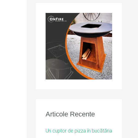
r
c
h
f
o
r
:
Articole Recente
Un cuptor de pizza în bucătăria