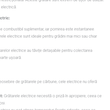
 electrică.
ctric:
 combustibil suplimentar, iar pornirea este instantanee.
ele electrice sunt ideale pentru grădini mai mici sau chiar
arelor electrice au tăvițe detașabile pentru colectarea
oarte ușoară.
osebire de grătarele pe cărbune, cele electrice nu oferă
t:
Grătarele electrice necesită o priză în apropiere, ceea ce
osi.