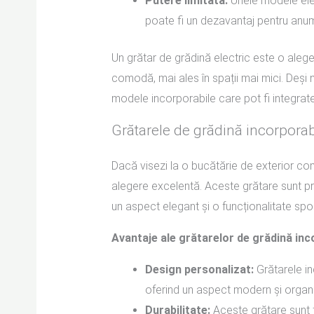
Putere limitată:
Unele modele elec
poate fi un dezavantaj pentru anumi
Un grătar de grădină electric este o alege
comodă, mai ales în spații mai mici. Deși n
modele incorporabile care pot fi integrate 
Grătarele de grădină incorporabi
Dacă visezi la o bucătărie de exterior co
alegere excelentă. Aceste grătare sunt proi
un aspect elegant și o funcționalitate spor
Avantaje ale grătarelor de grădină inc
Design personalizat:
Grătarele in
oferind un aspect modern și organi
Durabilitate:
Aceste grătare sunt f