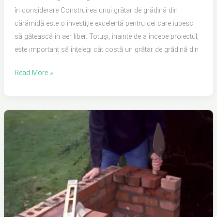
în considerare Construirea unui grătar de grădină din
cărămidă este o investiție excelentă pentru cei care iubesc
să gătească în aer liber. Totuși, înainte de a începe proiectul,
este important să înțelegi cât costă un grătar de grădină din
Read More »
Cum
se
face
un
grătar:
Ghid
complet
pentru