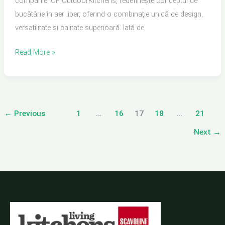
companiei OF OutdoorKitchens, redefinește conceptul de
bucătărie în aer liber, oferind o combinație unică de design,
versatilitate și calitate superioară. Iată de
Read More »
←
Previous
1
…
16
17
18
…
21
Next
→