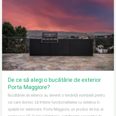
ce
să
alegi
o
bucătărie
de
exterior
Porta
Maggiore?
De ce să alegi o bucătărie de exterior
Porta Maggiore?
Bucătăriile de exterior au devenit o tendință esențială pentru
cei care doresc să îmbine funcționalitatea cu estetica în
spațiile lor exterioare. Porta Maggiore, un produs de top al