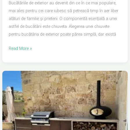
Bucătăriile de exterior au devenit din ce în ce mai populare,
mai ales pentru cei care iubesc să petreacă timp în aer liber
alături de familie și prieteni. O componentă esențială a unei
astfel de bucătării este chiuveta. Alegerea unei chiuvete
pentru bucătăria de exterior poate părea simplă, dar există
Read More »
Bucătărie
de
Exterior
cu
Grătar:
Soluția
Modernă
pentru