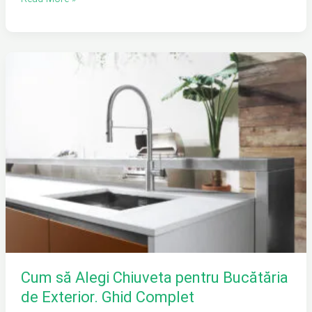
Cum
să
Alegi
Chiuveta
pentru
Bucătăria
de
Exterior.
Ghid
Complet
Cum să Alegi Chiuveta pentru Bucătăria
de Exterior. Ghid Complet