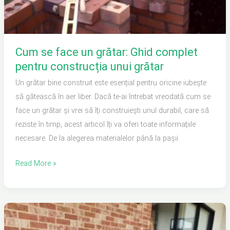
construcția
unui
grătar
Cum se face un grătar: Ghid complet
pentru construcția unui grătar
Un grătar bine construit este esențial pentru oricine iubește
să gătească în aer liber. Dacă te-ai întrebat vreodată cum se
face un grătar și vrei să îți construiești unul durabil, care să
reziste în timp, acest articol îți va oferi toate informațiile
necesare. De la alegerea materialelor până la pașii
Read More »
Care
Este