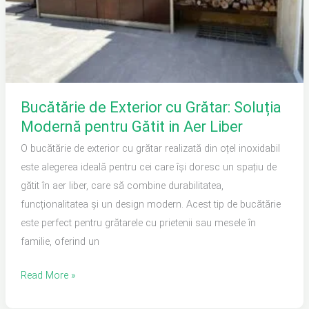
Gătit
in
Aer
Liber
Bucătărie de Exterior cu Grătar: Soluția
Modernă pentru Gătit in Aer Liber
O bucătărie de exterior cu grătar realizată din oțel inoxidabil
este alegerea ideală pentru cei care își doresc un spațiu de
gătit în aer liber, care să combine durabilitatea,
funcționalitatea și un design modern. Acest tip de bucătărie
este perfect pentru grătarele cu prietenii sau mesele în
familie, oferind un
Read More »