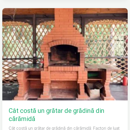
Cât
costă
un
grătar
de
grădină
din
cărămidă
Cât costă un grătar de grădină din
cărămidă
Cât costă un grătar de grădină din cărămidă: Factori de luat