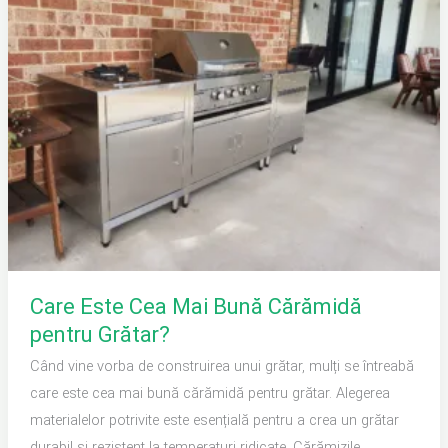
Cea
Mai
Bună
Cărămidă
pentru
Grătar?
Care Este Cea Mai Bună Cărămidă
pentru Grătar?
Când vine vorba de construirea unui grătar, mulți se întreabă
care este cea mai bună cărămidă pentru grătar. Alegerea
materialelor potrivite este esențială pentru a crea un grătar
durabil și rezistent la temperaturi ridicate. Cărămizile