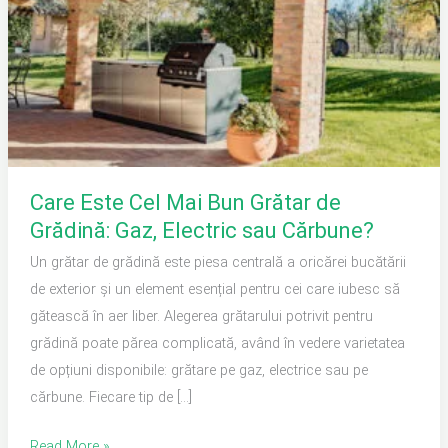
Grătar
de
Grădină:
Gaz,
Electric
sau
Cărbune?
Care Este Cel Mai Bun Grătar de
Grădină: Gaz, Electric sau Cărbune?
Un grătar de grădină este piesa centrală a oricărei bucătării
de exterior și un element esențial pentru cei care iubesc să
gătească în aer liber. Alegerea grătarului potrivit pentru
grădină poate părea complicată, având în vedere varietatea
de opțiuni disponibile: grătare pe gaz, electrice sau pe
cărbune. Fiecare tip de […]
Read More »