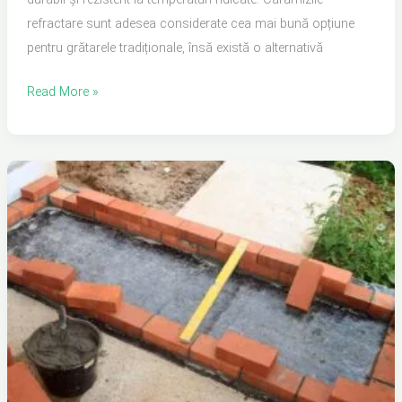
refractare sunt adesea considerate cea mai bună opțiune
pentru grătarele tradiționale, însă există o alternativă
Read More »
Cum
și
Cu
Ce
Se
Lipesc
Cărămizile
la
Grătar:
Ghid