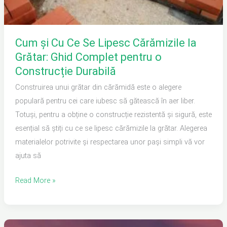
Complet
pentru
o
Cum și Cu Ce Se Lipesc Cărămizile la
Construcție
Grătar: Ghid Complet pentru o
Durabilă
Construcție Durabilă
Construirea unui grătar din cărămidă este o alegere
populară pentru cei care iubesc să gătească în aer liber.
Totuși, pentru a obține o construcție rezistentă și sigură, este
esențial să știți cu ce se lipesc cărămizile la grătar. Alegerea
materialelor potrivite și respectarea unor pași simpli vă vor
ajuta să
Read More »
De