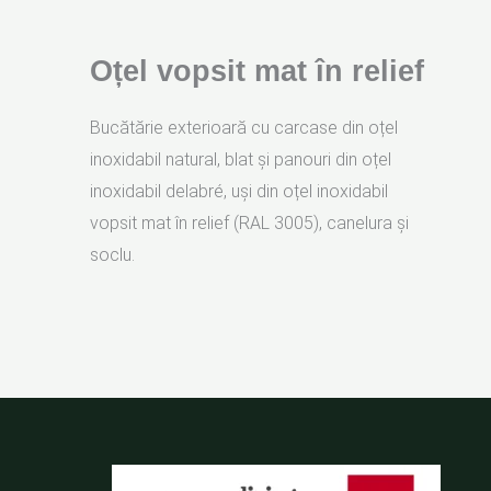
Oțel vopsit mat în relief
Bucătărie exterioară cu carcase din oțel
inoxidabil natural, blat și panouri din oțel
inoxidabil delabré, uși din oțel inoxidabil
vopsit mat în relief (RAL 3005), canelura și
soclu.