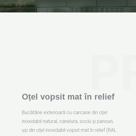
P
Oțel vopsit mat în relief
Bucătărie exterioară cu carcase din oțel
inoxidabil natural, canelura, soclu și panouri,
uși din oțel inoxidabil vopsit mat în relief (RAL