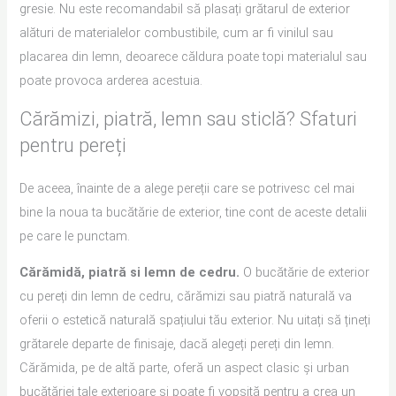
gresie. Nu este recomandabil să plasați grătarul de exterior
alături de materialelor combustibile, cum ar fi vinilul sau
placarea din lemn, deoarece căldura poate topi materialul sau
poate provoca arderea acestuia.
Cărămizi, piatră, lemn sau sticlă? Sfaturi
pentru pereți
De aceea, înainte de a alege pereții care se potrivesc cel mai
bine la noua ta bucătărie de exterior, tine cont de aceste detalii
pe care le punctam.
Cărămidă, piatră si lemn de cedru.
O bucătărie de exterior
cu pereți din lemn de cedru, cărămizi sau piatră naturală va
oferii o estetică naturală spațiului tău exterior. Nu uitați să țineți
grătarele departe de finisaje, dacă alegeți pereți din lemn.
Cărămida, pe de altă parte, oferă un aspect clasic și urban
bucătăriei tale exterioare și poate fi vopsită pentru a crea un