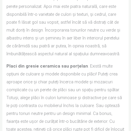
perete personalizat. Apoi mai este piatra naturală, care este
disponibilă într-o varietate de culori și texturi, și cedrul, care
poate fi lăsat gol sau vopsit, astfel încât să vă distrați cât de
mult doriți în design. Încorporarea tonurilor neutre cu verde și
albastru intens și un șemineu în aer liber în interiorul peretelui
de cărămidă sau piatră ar putea, în opinia noastră, să
îmbunătățească aspectul natural al spațiului dumneavoastră.
Placi din gresie ceramica sau porțelan
. Există multe
opțiuni de culoare și modele disponibile cu plăci! Puteți crea
aproape orice și chiar puteți încerca modele și mozaicuri
complicate cu un perete de plăci sau un spațiu pentru spătar.
Totuși, alege plăci în culori luminoase și distractive pe care să
le poți contrasta cu mobilierul închis la culoare. Sau optează
pentru tonuri neutre pentru un design minimal. Ca bonus,
faianța este ușor de curățat într-o bucătărie de exterior. Cu
toate acestea, rețineți că orice plăci rupte pot fi dificil de înlocuit