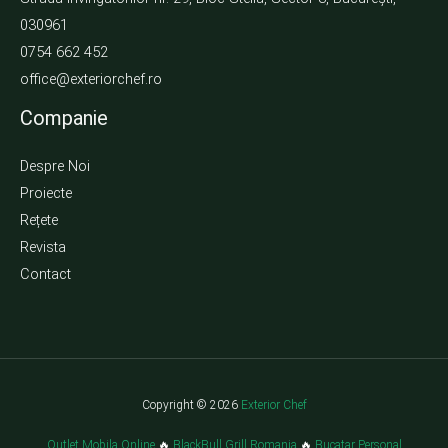
030961
0754 662 452
office@exteriorchef.ro
Companie
Despre Noi
Proiecte
Rețete
Revista
Contact
Copyright © 2026
Exterior Chef
Outlet Mobila Online
🔥
BlackBull Grill Romania
🔥
Bucatar Personal