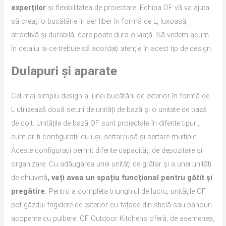
experților
și flexibilitatea de proiectare. Echipa OF vă va ajuta
să creați o bucătărie în aer liber în formă de L, luxoasă,
atractivă și durabilă, care poate dura o viață. Să vedem acum
în detaliu la ce trebuie să acordați atenție în acest tip de design.
Dulapuri și aparate
Cel mai simplu design al unei bucătării de exterior în formă de
L utilizează două seturi de unități de bază și o unitate de bază
de colț. Unitățile de bază OF sunt proiectate în diferite tipuri,
cum ar fi configurații cu uși, sertar/ușă și sertare multiple.
Aceste configurații permit diferite capacități de depozitare și
organizare. Cu adăugarea unei unități de grătar și a unei unități
de chiuvetă
, veți avea un spațiu funcțional pentru gătit și
pregătire.
Pentru a completa triunghiul de lucru, unitățile OF
pot găzdui frigidere de exterior cu fațade din sticlă sau panouri
acoperite cu pulbere. OF Outdoor Kitchens oferă, de asemenea,