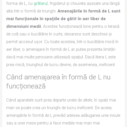
forma de L, cu
grătarul
, frigiderul și chiuveta așezate una lângă
alta într-o formă de triunghi.
Amenajările în formă de L sunt
mai funcționale în spațiile de gătit în aer liber de
dimensiuni medii
. Acestea funcționează bine pentru o terasă
de colț sau o bucătărie în curte, deoarece sunt deschise și
permit accesul ușor. Cu toate acestea, într-o bucătărie mică în
aer liber, o amenajare în formă de L ar putea prezenta limitări
dacă mai multe persoane utilizează spațiul. Dacă litera L este
prea mică, triunghiul de lucru devine, de asemenea, ineficient.
Când amenajarea în formă de L nu
funcționează
Când aparatele sunt prea departe unele de altele, în spații mai
mari se poate crea un triunghi de lucru ineficient. De aceea,
amenajările în formă de L prevăd adesea adăugarea unei insule
sau a unei mese pentru a face mediile mai mari mai