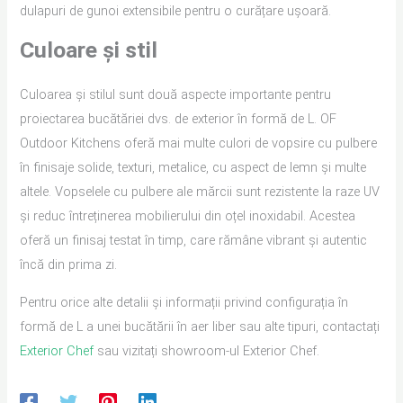
dulapuri de gunoi extensibile pentru o curățare ușoară.
Culoare și stil
Culoarea și stilul sunt două aspecte importante pentru
proiectarea bucătăriei dvs. de exterior în formă de L. OF
Outdoor Kitchens oferă mai multe culori de vopsire cu pulbere
în finisaje solide, texturi, metalice, cu aspect de lemn și multe
altele. Vopselele cu pulbere ale mărcii sunt rezistente la raze UV
și reduc întreținerea mobilierului din oțel inoxidabil. Acestea
oferă un finisaj testat în timp, care rămâne vibrant și autentic
încă din prima zi.
Pentru orice alte detalii și informații privind configurația în
formă de L a unei bucătării în aer liber sau alte tipuri, contactați
Exterior Chef
sau vizitați showroom-ul Exterior Chef.