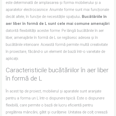
este determinată de amplasarea și forma mobilierului și a
aparatelor electrocasnice. Anumite forme sunt mai funcționale
decât altele, în funcție de necesitățile spațiului
. Bucătăriile în
aer liber în formă de L sunt cele mai comune amenajări
datorită flexibilității acestei forme. Pe lângă bucătăriile în aer
liber, amenajările în formă de L se regăsesc adesea și în
bucătăriile interioare. Această formă permite multă creativitate
în proiectare, făcând-o un element de bază într-o varietate de
aplicații.
Caracteristicile bucătăriilor în aer liber
în formă de L
În acest tip de proiect, mobilierul și aparatele sunt aranjate
pentru a forma un L într-o dispunere tipică. Este o dispunere
flexibilă, care permite o bază de lucru eficientă pentru
pregătirea mâncării, gătit și curățenie. Unitatea de colț creează