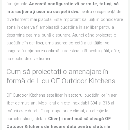
funcționale.
Această configurație vă permite, totuși, să
interacționați ușor cu oaspeții dvs.
pentru o experiență de
divertisment mai plăcută. Este important să luați în considerare
zona în care va fi amplasată bucătăria în aer liber pentru a
determina cea mai bună dispunere. Atunci când proiectați o
bucătărie în aer liber, amplasarea corectă a utilităților va
asigura funcționarea optimă a acesteia atât pentru gătit, cât și
ca spațiu de divertisment.
Cum să proiectați o amenajare în
formă de L cu OF Outdoor Kitchens
OF Outdoor Kitchens este lider în sectorul bucătăriilor în aer
liber de mulți ani. Mobilierul din oțel inoxidabil 304 și 316 al
mărcii este durabil în aproape orice climat, cu atenție la
caracteristici și detalii.
Clienții continuă să aleagă OF
Outdoor Kitchens de fiecare dată pentru sfaturile