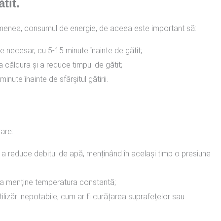
tit.
emenea, consumul de energie, de aceea este important să:
e necesar, cu 5-15 minute înainte de gătit;
 căldura și a reduce timpul de gătit;
inute înainte de sfârșitul gătirii.
rare:
u a reduce debitul de apă, menținând în același timp o presiune
u a menține temperatura constantă;
ilizări nepotabile, cum ar fi curățarea suprafețelor sau