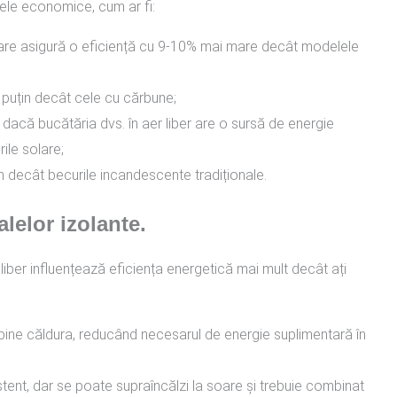
ele economice, cum ar fi:
 care asigură o eficiență cu 9-10% mai mare decât modelele
puțin decât cele cu cărbune;
ă dacă bucătăria dvs. în aer liber are o sursă de energie
ile solare;
 decât becurile incandescente tradiționale.
alelor izolante.
r liber influențează eficiența energetică mai mult decât ați
i bine căldura, reducând necesarul de energie suplimentară în
zistent, dar se poate supraîncălzi la soare și trebuie combinat