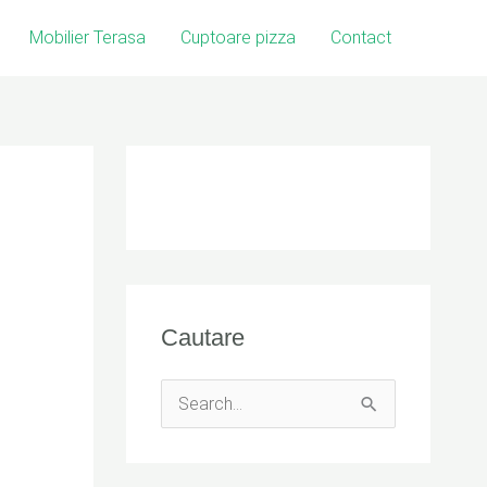
Mobilier Terasa
Cuptoare pizza
Contact
Cautare
S
e
a