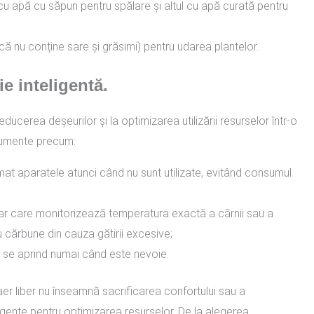
 cu apă cu săpun pentru spălare și altul cu apă curată pentru
acă nu conține sare și grăsimi) pentru udarea plantelor.
e inteligentă.
ducerea deșeurilor și la optimizarea utilizării resurselor într-o
strumente precum:
mat aparatele atunci când nu sunt utilizate, evitând consumul
ar care monitorizează temperatura exactă a cărnii sau a
u cărbune din cauza gătirii excesive;
 se aprind numai când este nevoie.
aer liber nu înseamnă sacrificarea confortului sau a
ligente pentru optimizarea resurselor. De la alegerea