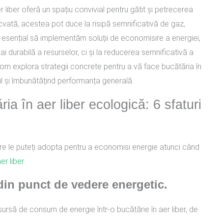
r liber oferă un spațiu convivial pentru gătit și petrecerea
adecvată, acestea pot duce la risipă semnificativă de gaz,
e esențial să implementăm soluții de economisire a energiei,
ai durabilă a resurselor, ci și la reducerea semnificativă a
, vom explora strategii concrete pentru a vă face bucătăria în
l și îmbunătățind performanța generală.
ia în aer liber ecologică: 6 sfaturi
are le puteți adopta pentru a economisi energie atunci când
er liber
.
 din punct de vedere energetic.
ursă de consum de energie într-o bucătărie în aer liber, de