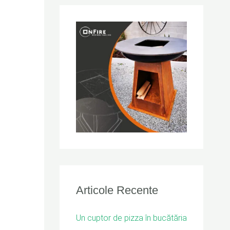
r
c
h
f
o
r
:
Articole Recente
Un cuptor de pizza în bucătăria