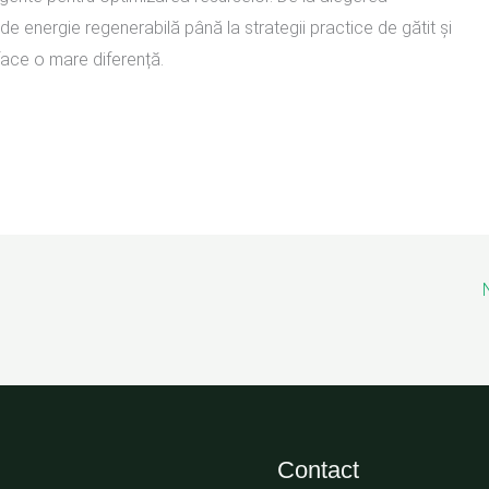
e energie regenerabilă până la strategii practice de gătit și
face o mare diferență.
Contact