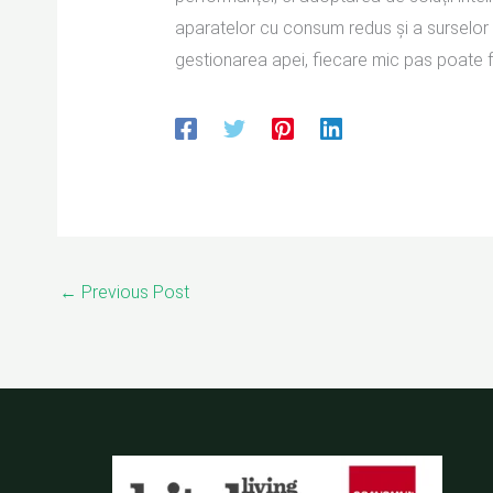
aparatelor cu consum redus și a surselor d
gestionarea apei, fiecare mic pas poate 
←
Previous Post