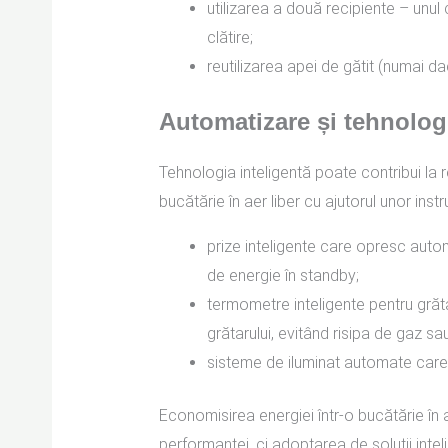
utilizarea a două recipiente – unul
clătire;
reutilizarea apei de gătit (numai d
Automatizare și tehnologi
Tehnologia inteligentă poate contribui la re
bucătărie în aer liber cu ajutorul unor in
prize inteligente care opresc auto
de energie în standby;
termometre inteligente pentru grăt
grătarului, evitând risipa de gaz sa
sisteme de iluminat automate care
Economisirea energiei într-o bucătărie în 
performanței, ci adoptarea de soluții inte