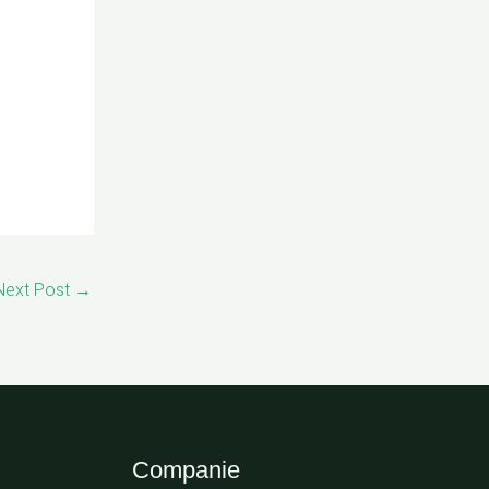
Next Post
→
Companie