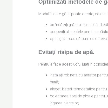
Optimizați metodele de gă
Modul în care gătiți poate afecta, de as
preîncălziți grătarul numai când est
acoperiți alimentele pentru a păstra
opriți gazul sau cărbunii cu câteva m
Evitați risipa de apă.
Pentru a face acest lucru, luați în conside
instalați robinete cu aerator pentr
bună;
alegeți baterii termostatice pentr
colectarea apei de ploaie pentru ut
irigarea plantelor;