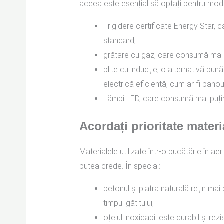
aceea este esențial să optați pentru mod
Frigidere certificate Energy Star,
standard;
grătare cu gaz, care consumă mai 
plite cu inducție, o alternativă bun
electrică eficientă, cum ar fi panour
Lămpi LED, care consumă mai puțin
Acordați prioritate materi
Materialele utilizate într-o bucătărie în ae
putea crede. În special:
betonul și piatra naturală rețin ma
timpul gătitului;
oțelul inoxidabil este durabil și re