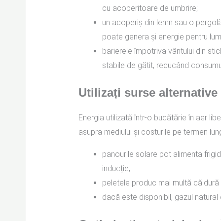
cu acoperitoare de umbrire;
un acoperiș din lemn sau o pergolă
poate genera și energie pentru lumi
barierele împotriva vântului din st
stabile de gătit, reducând consumul
Utilizați surse alternative
Energia utilizată într-o bucătărie în aer l
asupra mediului și costurile pe termen lun
panourile solare pot alimenta frigid
inducție;
peletele produc mai multă căldură
dacă este disponibil, gazul natural 