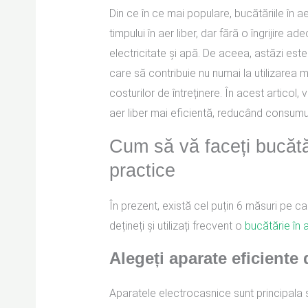
Din ce în ce mai populare, bucătăriile în ae
timpului în aer liber, dar fără o îngrijire 
electricitate și apă. De aceea, astăzi est
care să contribuie nu numai la utilizarea m
costurilor de întreținere. În acest articol
aer liber mai eficientă, reducând consumu
Cum să vă faceți bucătăr
practice
În prezent, există cel puțin 6 măsuri pe c
dețineți și utilizați frecvent o
bucătărie în a
Alegeți aparate eficiente
Aparatele electrocasnice sunt principala s