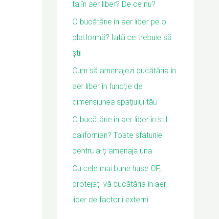
ta în aer liber? De ce nu?
O bucătărie în aer liber pe o
platformă? Iată ce trebuie să
știi
Cum să amenajezi bucătăria în
aer liber în funcție de
dimensiunea spațiului tău
O bucătărie în aer liber în stil
californian? Toate sfaturile
pentru a-ți amenaja una
Cu cele mai bune huse OF,
protejați-vă bucătăria în aer
liber de factorii externi