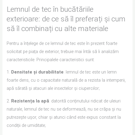
Lemnul de tec în bucătăriile
exterioare: de ce să îl preferați și cum
să îl combinați cu alte materiale
Pentru a înțelege de ce lemnul de tec este în prezent foarte
solicitat pe piața de exterior, trebuie mai întâi să îi analizăm
caracteristicile. Principalele caracteristici sunt:
1.
Densitate și durabilitate
: lemnul de tec este un lemn
foarte dens, cu o capacitate naturală de a rezista la intemperii,
apă sărată și atacuri ale insectelor și ciupercilor;
2.
Rezistența la apă
: datorită conținutului ridicat de uleiuri
naturale, lemnul de tec nu se deformează, nu se crăpa și nu
putrezește ușor, chiar și atunci când este expus constant la
condiții de umiditate;