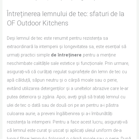
Întreținerea lemnului de tec: sfaturi de la
OF Outdoor Kitchens
Deși lemnul de tec este renumit pentru rezistența sa
extraordinară la intemperii și longevitatea sa, este esențial să
urmați practici simple
de întreținere
pentru a menține
neschimbate calitățile sale estetice și funcționale. Prin urmare,
asigurați-vă că curățați regulat suprafețele din lemn de tec cu
apă călduță, săpun neutru și o cârpă moale sau o perie,
evitând utilizarea detergenților și a uneltelor abrazive care le-ar
putea deteriora și zgâria. Apoi, aveți grijă să tratați lemnul cu
ulei de tec o dată sau de două ori pe an pentru a-i păstra
culoarea aurie, a preveni îngălbenirea și a-i îmbunătăți
rezistența la intemperii. Pentru a face acest lucru, asigurați-vă
că lemnul este curat și uscat și aplicați uleiul uniform de-a
lungul fibrei lemnului folosind o cârpă moale sau o perie. După