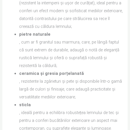
(rezistent la intemperii și ușor de curățat), ideal pentru a
conferi un efect modern și sofisticat mediilor exterioare,
datorită contrastului pe care strălucirea sa rece îl
creează cu căldura lemnului;
pietre naturale
, cum ar fi granitul sau marmura, care, pe lângă faptul
că sunt extrem de durabile, adaugă o notă de eleganță
rustică lemnului și oferă o suprafață robustă și
rezistentă la căldură;
ceramica și gresia porțelanată
, rezistente la zgârieturi și pete și disponibile într-o gamă
largă de culori și finisaje, care adaugă practicitate și
versatilitate mediilor exterioare;
sticla
, ideală pentru a echilibra robustețea lemnului de tec și
pentru a conferi bucătăriilor exterioare un aspect mai
contemporan, cu suprafețe elegante și luminoase.