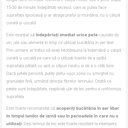
15-30 de minute, îndepărtați excesul, care ar putea face
suprafața lipicioasă și ar atrage praful și murdăria, cu o cârpă
curată și uscată.
Este esențial să
îndepărtați imediat orice pete
cauzate de
vin, ulei sau alimente în timp ce utilizați bucătăria în aer liber.
Prin urmare, ar trebui să aveți întotdeauna la îndemână o cârpă
curată și uscată pe care să o utilizați înainte de a spăla
suprafața pătată cu apă și săpun neutru și de a o clăti bine.
Dacă petele persistă, puteți șlefui ușor zona cu șmirghel cu
granulație fină, urmând direcția fibrelor lemnului. Odată ce
petele sunt îndepărtate, reaplicați ulei de tec pentru a uniformiza
suprafața.
Este foarte recomandat să
acoperiți bucătăria în aer liber
în timpul lunilor de iarnă sau în perioadele în care nu o
utilizați
. Deși lemnul de tec este foarte rezistent la intemperii,