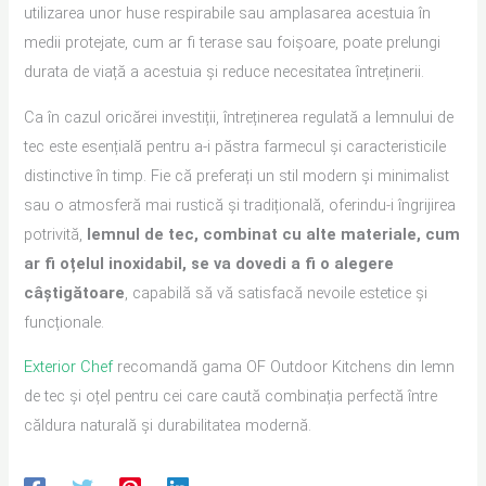
utilizarea unor huse respirabile sau amplasarea acestuia în
medii protejate, cum ar fi terase sau foișoare, poate prelungi
durata de viață a acestuia și reduce necesitatea întreținerii.
Ca în cazul oricărei investiții, întreținerea regulată a lemnului de
tec este esențială pentru a-i păstra farmecul și caracteristicile
distinctive în timp. Fie că preferați un stil modern și minimalist
sau o atmosferă mai rustică și tradițională, oferindu-i îngrijirea
potrivită,
lemnul de tec, combinat cu alte materiale, cum
ar fi oțelul inoxidabil, se va dovedi a fi o alegere
câștigătoare
, capabilă să vă satisfacă nevoile estetice și
funcționale.
Exterior Chef
recomandă gama OF Outdoor Kitchens din lemn
de tec și oțel pentru cei care caută combinația perfectă între
căldura naturală și durabilitatea modernă.