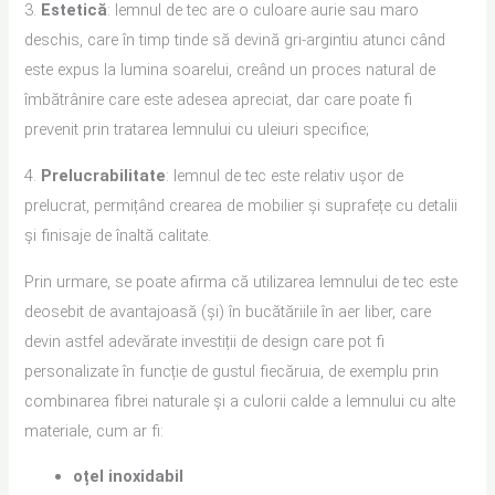
3.
Estetică
: lemnul de tec are o culoare aurie sau maro
deschis, care în timp tinde să devină gri-argintiu atunci când
este expus la lumina soarelui, creând un proces natural de
îmbătrânire care este adesea apreciat, dar care poate fi
prevenit prin tratarea lemnului cu uleiuri specifice;
4.
Prelucrabilitate
: lemnul de tec este relativ ușor de
prelucrat, permițând crearea de mobilier și suprafețe cu detalii
și finisaje de înaltă calitate.
Prin urmare, se poate afirma că utilizarea lemnului de tec este
deosebit de avantajoasă (și) în bucătăriile în aer liber, care
devin astfel adevărate investiții de design care pot fi
personalizate în funcție de gustul fiecăruia, de exemplu prin
combinarea fibrei naturale și a culorii calde a lemnului cu alte
materiale, cum ar fi:
oțel inoxidabil