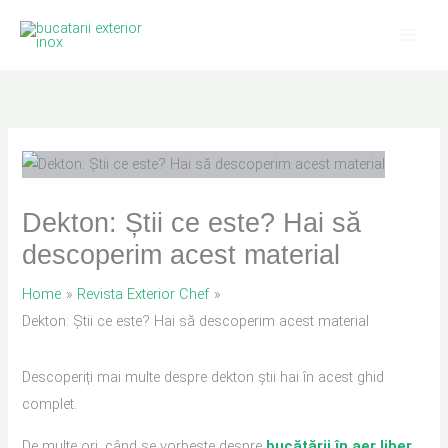
Skip
to
content
Dekton: Știi ce este? Hai să
descoperim acest material
Home
Revista Exterior Chef
Dekton: Știi ce este? Hai să descoperim acest material
Descoperiți mai multe despre dekton știi hai în acest ghid
complet.
De multe ori, când se vorbește despre
bucătării în aer liber
,