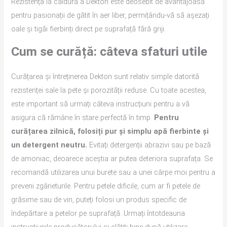
Rezistența la căldură a Dekton este deosebit de avantajoasă
pentru pasionații de gătit în aer liber, permițându-vă să așezați
oale și tigăi fierbinți direct pe suprafață fără griji.
Cum se curăță: câteva sfaturi utile
Curățarea și întreținerea Dekton sunt relativ simple datorită
rezistenței sale la pete și porozității reduse. Cu toate acestea,
este important să urmați câteva instrucțiuni pentru a vă
asigura că rămâne în stare perfectă în timp.
Pentru
curățarea zilnică, folosiți pur și simplu apă fierbinte și
un detergent neutru.
Evitați detergenții abrazivi sau pe bază
de amoniac, deoarece aceștia ar putea deteriora suprafața. Se
recomandă utilizarea unui burete sau a unei cârpe moi pentru a
preveni zgârieturile. Pentru petele dificile, cum ar fi petele de
grăsime sau de vin, puteți folosi un produs specific de
îndepărtare a petelor pe suprafață. Urmați întotdeauna
instrucțiunile producătorului și clătiți bine după utilizare.