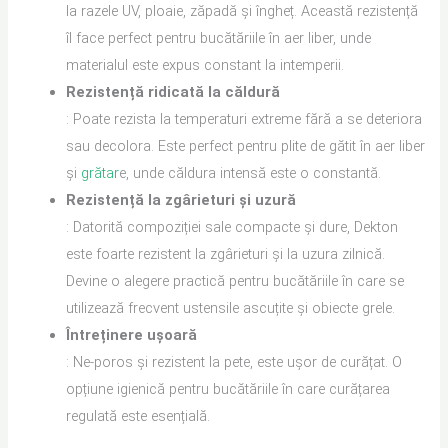
la razele UV, ploaie, zăpadă și îngheț. Această rezistență
îl face perfect pentru bucătăriile în aer liber, unde
materialul este expus constant la intemperii.
Rezistență ridicată la căldură
: Poate rezista la temperaturi extreme fără a se deteriora
sau decolora. Este perfect pentru plite de gătit în aer liber
și
grătar
e, unde căldura intensă este o constantă.
Rezistență la zgârieturi și uzură
: Datorită compoziției sale compacte și dure, Dekton
este foarte rezistent la zgârieturi și la uzura zilnică.
Devine o alegere practică pentru bucătăriile în care se
utilizează frecvent ustensile ascuțite și obiecte grele.
Întreținere ușoară
: Ne-poros și rezistent la pete, este ușor de curățat. O
opțiune igienică pentru bucătăriile în care curățarea
regulată este esențială.