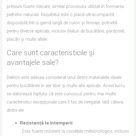
presiuni foarte ridicate, similar procesului utilizat în formarea
pietrelor naturale. Rezultatul este o placă ultracompactă
disponibilă într-o gamă largă de culori și finisaje, potrivită
pentru diverse aplicații, inclusiv blaturi de bucătărie, pardoseli,
placări și multe altele.
Care sunt caracteristicile și
avantajele sale?
Dekton este adesea considerat unul dintre materialele ideale
pentru bucătăriile în aer liber și multe alte aplicații. Acest lucru
se datorează faptului că este cunoscut pentru mai multe
caracteristici excepționale care îl fac de neegalat. Iată câteva
dintre ele:
Rezistență la intemperii
: Este foarte rezistent la condițiile meteorologice, inclusiv