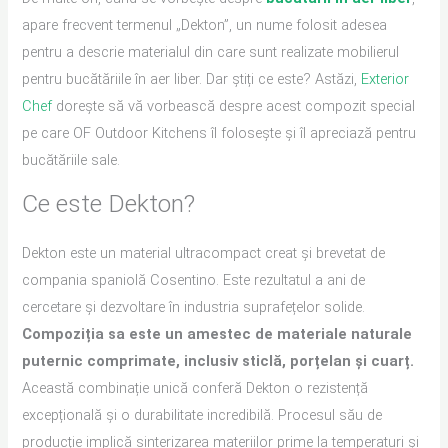
apare frecvent termenul „Dekton”, un nume folosit adesea
pentru a descrie materialul din care sunt realizate mobilierul
pentru bucătăriile în aer liber. Dar știți ce este? Astăzi,
Exterior
Chef
dorește să vă vorbească despre acest compozit special
pe care OF Outdoor Kitchens îl folosește și îl apreciază pentru
bucătăriile sale.
Ce este Dekton?
Dekton este un material ultracompact creat și brevetat de
compania spaniolă Cosentino. Este rezultatul a ani de
cercetare și dezvoltare în industria suprafețelor solide.
Compoziția sa este un amestec de materiale naturale
puternic comprimate, inclusiv sticlă, porțelan și cuarț.
Această combinație unică conferă Dekton o rezistență
excepțională și o durabilitate incredibilă. Procesul său de
producție implică sinterizarea materiilor prime la temperaturi și