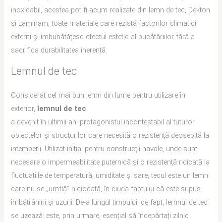
inoxidabil, acestea pot fi acum realizate din lemn de tec, Dekton
și Laminam, toate materiale care rezistă factorilor climatici
externi și îmbunătățesc efectul estetic al bucătăriilor fără a
sacrifica durabilitatea inerentă.
Lemnul de tec
Considerat cel mai bun lemn din lume pentru utilizare în
exterior,
lemnul de tec
a devenit în ultimii ani protagonistul incontestabil al tuturor
obiectelor și structurilor care necesită o rezistență deosebită la
intemperii. Utilizat inițial pentru construcții navale, unde sunt
necesare o impermeabilitate puternică și o rezistență ridicată la
fluctuațiile de temperatură, umiditate și sare, tecul este un lemn
care nu se „umflă” niciodată, în ciuda faptului că este supus
îmbătrânirii și uzurii. De-a lungul timpului, de fapt, lemnul de tec
se uzează: este, prin urmare, esențial să îndepărtați zilnic