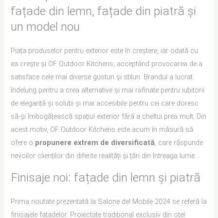
fațade din lemn, fațade din piatră și
un model nou
Piața produselor pentru exterior este în creștere, iar odată cu
ea crește și OF Outdoor Kitchens, acceptând provocarea de a
satisface cele mai diverse gusturi și stiluri. Brandul a lucrat
îndelung pentru a crea alternative și mai rafinate pentru iubitorii
de eleganță și soluții și mai accesibile pentru cei care doresc
să-și îmbogățească spațiul exterior fără a cheltui prea mult. Din
acest motiv, OF Outdoor Kitchens este acum în măsură să
ofere o
propunere extrem de diversificată
, care răspunde
nevoilor clienților din diferite realități și țări din întreaga lume.
Finisaje noi: fațade din lemn și piatră
Prima noutate prezentată la Salone del Mobile 2024 se referă la
finisajele fațadelor. Proiectate tradițional exclusiv din oțel