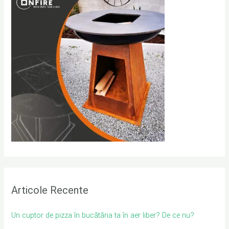
h
f
o
r
:
Articole Recente
Un cuptor de pizza în bucătăria ta în aer liber? De ce nu?