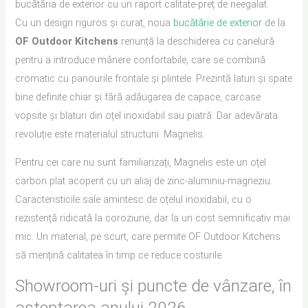
bucătăria de exterior cu un raport calitate-preț de neegalat.
Cu un design riguros și curat, noua
bucătărie de exterior
de la
OF Outdoor Kitchens
renunță la deschiderea cu canelură
pentru a introduce mânere confortabile, care se combină
cromatic cu panourile frontale și plintele. Prezintă laturi și spate
bine definite chiar și fără adăugarea de capace, carcase
vopsite și blaturi din oțel inoxidabil sau piatră. Dar adevărata
revoluție este materialul structurii: Magnelis.
Pentru cei care nu sunt familiarizați, Magnelis este un oțel
carbon plat acoperit cu un aliaj de zinc-aluminiu-magneziu.
Caracteristicile sale amintesc de oțelul inoxidabil, cu o
rezistență ridicată la coroziune, dar la un cost semnificativ mai
mic. Un material, pe scurt, care permite OF Outdoor Kitchens
să mențină calitatea în timp ce reduce costurile.
Showroom-uri și puncte de vânzare, în
așteptarea anului 2026