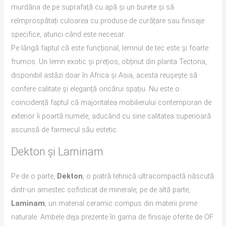
murdăria de pe suprafață cu apă și un burete și să
reîmprospătați culoarea cu produse de curățare sau finisaje
specifice, atunci când este necesar.
Pe lângă faptul că este funcțional, lemnul de tec este și foarte
frumos. Un lemn exotic și prețios, obținut din planta Tectona,
disponibil astăzi doar în Africa și Asia, acesta reușește să
confere calitate și eleganță oricărui spațiu. Nu este o
coincidență faptul că majoritatea mobilierului contemporan de
exterior îi poartă numele, aducând cu sine calitatea superioară
ascunsă de farmecul său estetic.
Dekton și Laminam
Pe de o parte,
Dekton
, o piatră tehnică ultracompactă născută
dintr-un amestec sofisticat de minerale, pe de altă parte,
Laminam
, un material ceramic compus din materii prime
naturale. Ambele deja prezente în gama de finisaje oferite de OF