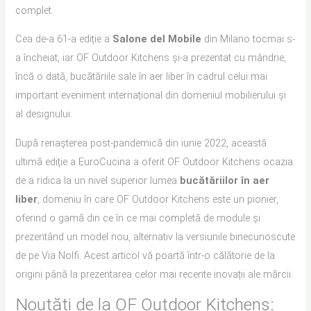
complet.
Cea de-a 61-a ediție a
Salone del Mobile
din Milano tocmai s-
a încheiat, iar OF Outdoor Kitchens și-a prezentat cu mândrie,
încă o dată, bucătăriile sale în aer liber în cadrul celui mai
important eveniment internațional din domeniul mobilierului și
al designului.
După renașterea post-pandemică din iunie 2022, această
ultimă ediție a EuroCucina a oferit OF Outdoor Kitchens ocazia
de a ridica la un nivel superior lumea
bucătăriilor
în aer
liber
, domeniu în care OF Outdoor Kitchens este un pionier,
oferind o gamă din ce în ce mai completă de module și
prezentând un model nou, alternativ la versiunile binecunoscute
de pe Via Nolfi. Acest articol vă poartă într-o călătorie de la
origini până la prezentarea celor mai recente inovații ale mărcii.
Noutăți de la OF Outdoor Kitchens: