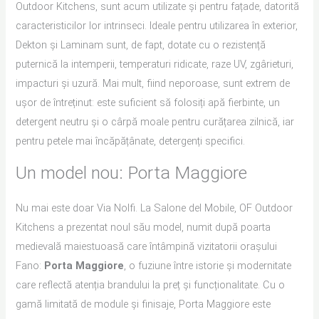
Outdoor Kitchens, sunt acum utilizate și pentru fațade, datorită
caracteristicilor lor intrinseci. Ideale pentru utilizarea în exterior,
Dekton și Laminam sunt, de fapt, dotate cu o rezistență
puternică la intemperii, temperaturi ridicate, raze UV, zgârieturi,
impacturi și uzură. Mai mult, fiind neporoase, sunt extrem de
ușor de întreținut: este suficient să folosiți apă fierbinte, un
detergent neutru și o cârpă moale pentru curățarea zilnică, iar
pentru petele mai încăpățânate, detergenți specifici.
Un model nou: Porta Maggiore
Nu mai este doar Via Nolfi. La Salone del Mobile, OF Outdoor
Kitchens a prezentat noul său model, numit după poarta
medievală maiestuoasă care întâmpină vizitatorii orașului
Fano:
Porta Maggiore
, o fuziune între istorie și modernitate
care reflectă atenția brandului la preț și funcționalitate. Cu o
gamă limitată de module și finisaje, Porta Maggiore este