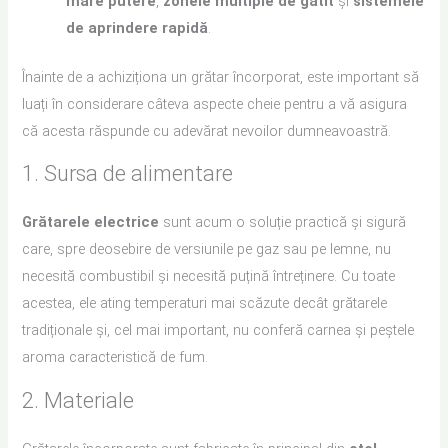
mare putere
,
zonele multiple de gătit
și
sistemele
de aprindere rapidă
.
Înainte de a achiziționa un grătar încorporat, este important să
luați în considerare câteva aspecte cheie pentru a vă asigura
că acesta răspunde cu adevărat nevoilor dumneavoastră.
1. Sursa de alimentare
Grătarele electrice
sunt acum o soluție practică și sigură
care, spre deosebire de versiunile pe gaz sau pe lemne, nu
necesită combustibil și necesită puțină întreținere. Cu toate
acestea, ele ating temperaturi mai scăzute decât grătarele
tradiționale și, cel mai important, nu conferă carnea și peștele
aroma caracteristică de fum.
2. Materiale