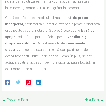
numai că fac utilizarea mai funcțională, dar facilitează și
întreținerea și conservarea unui grătar încorporat.
Odată ce a fost ales modelul cel mai potrivit
de grătar
încorporat
, proiectarea bucătăriei exterioare poate fi finalizată
și se poate trece la instalare. Se pregătește apoi o
bază de
sprijin
, asigurând spațiu suficient pentru
ventilație și
disiparea căldurii
. Se realizează toate
conexiunile
electrice
necesare sau se creează compartimente de
depozitare pentru buteliile de gaz sau lemn. În plus, se pot
adăuga spații și accesorii pentru a spori utilitatea bucătăriei
exterioare, chiar și noaptea.
←
Previous Post
Next Post
→