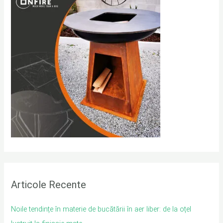
h
f
o
r
:
Articole Recente
Noile tendințe în materie de bucătării în aer liber: de la oțel