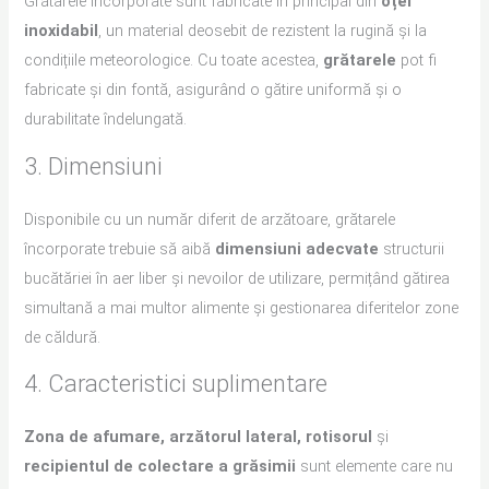
Grătarele încorporate sunt fabricate în principal din
oțel
inoxidabil
, un material deosebit de rezistent la rugină și la
condițiile meteorologice. Cu toate acestea,
grătarele
pot fi
fabricate și din fontă, asigurând o gătire uniformă și o
durabilitate îndelungată.
3. Dimensiuni
Disponibile cu un număr diferit de arzătoare, grătarele
încorporate trebuie să aibă
dimensiuni adecvate
structurii
bucătăriei în aer liber și nevoilor de utilizare, permițând gătirea
simultană a mai multor alimente și gestionarea diferitelor zone
de căldură.
4. Caracteristici suplimentare
Zona de afumare, arzătorul lateral, rotisorul
și
recipientul de colectare a grăsimii
sunt elemente care nu