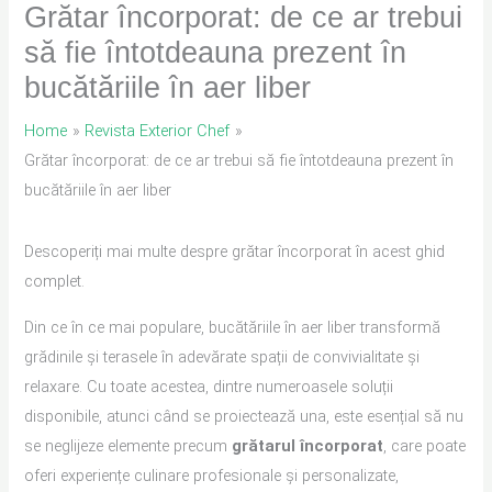
Grătar încorporat: de ce ar trebui
să fie întotdeauna prezent în
bucătăriile în aer liber
Home
Revista Exterior Chef
Grătar încorporat: de ce ar trebui să fie întotdeauna prezent în
bucătăriile în aer liber
Descoperiți mai multe despre grătar încorporat în acest ghid
complet.
Din ce în ce mai populare, bucătăriile în aer liber transformă
grădinile și terasele în adevărate spații de convivialitate și
relaxare. Cu toate acestea, dintre numeroasele soluții
disponibile, atunci când se proiectează una, este esențial să nu
se neglijeze elemente precum
grătarul
încorporat
, care poate
oferi experiențe culinare profesionale și personalizate,