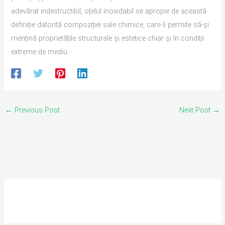
adevărat indestructibil, oțelul inoxidabil se apropie de această
definiție datorită compoziției sale chimice, care îi permite să-și
mențină proprietățile structurale și estetice chiar și în condiții
extreme de mediu.
←
Previous Post
Next Post
→