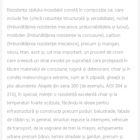
Rezistența oțelului inoxidabil constă în compoziția sa, care
include fier (oferă robustețe structurală și versatilitate), nichel
(îmbunătățirea rezistenței mecanice, prelucrabilitatea și luciul),
molibden (îmbunătățirea rezistenței la coroziune), carbon
(îmbunătățirea rezistenței mecanice), precum și mangan,
siliciu, titan, azot și, cel mai important, un procent de crom
care creează un strat invizibil pe suprafață care protejează în
tăcere materialul de coroziune, rugină și deteriorare, chiar și în
condiții meteorologice extreme, cum ar fi zăpadă, gheață și
ploi abundente. Aliajele din seria 300 (de exemplu, AISI 304 și
316), în special, mențin o rezistență excelentă chiar și la
temperaturi foarte scăzute, făcându-le ideale pentru
infrastructură și construcții precum poduri, balustrade, fațade
de clădiri și, în general, structuri expuse la intemperii, vehicule
de transport, de la vagoane de tren la mașini, echipamente
urbane precum bănci, lumini stradale și garduri, precum și