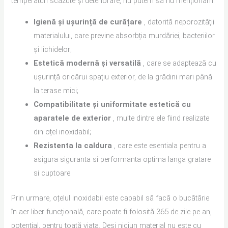
temperaturi scăzute și deteriorare, nu putem să nu menționăm:
Igienă și ușurință de curățare
, datorită neporozității
materialului, care previne absorbția murdăriei, bacteriilor
și lichidelor;
Estetică modernă și versatilă
, care se adaptează cu
ușurință oricărui spațiu exterior, de la grădini mari până
la terase mici;
Compatibilitate și uniformitate estetică cu
aparatele de exterior
, multe dintre ele fiind realizate
din oțel inoxidabil;
Rezistenta la caldura
, care este esentiala pentru a
asigura siguranta si performanta optima langa gratare
si cuptoare.
Prin urmare, oțelul inoxidabil este capabil să facă o bucătărie
în aer liber funcțională, care poate fi folosită 365 de zile pe an,
potențial, pentru toată viața. Deși niciun material nu este cu