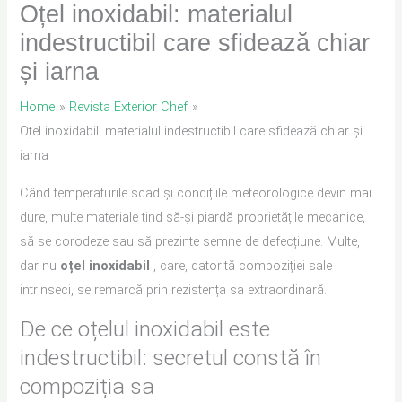
Oțel inoxidabil: materialul
indestructibil care sfidează chiar
și iarna
Home
Revista Exterior Chef
Oțel inoxidabil: materialul indestructibil care sfidează chiar și
iarna
Când temperaturile scad și condițiile meteorologice devin mai
dure, multe materiale tind să-și piardă proprietățile mecanice,
să se corodeze sau să prezinte semne de defecțiune. Multe,
dar nu
oțel inoxidabil
, care, datorită compoziției sale
intrinseci, se remarcă prin rezistența sa extraordinară.
De ce oțelul inoxidabil este
indestructibil: secretul constă în
compoziția sa