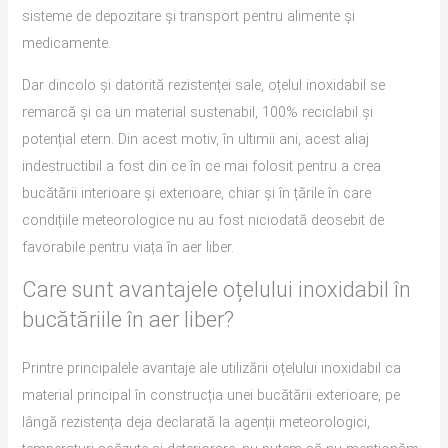
sisteme de depozitare și transport pentru alimente și
medicamente.
Dar dincolo și datorită rezistenței sale, oțelul inoxidabil se
remarcă și ca un material sustenabil, 100% reciclabil și
potențial etern. Din acest motiv, în ultimii ani, acest aliaj
indestructibil a fost din ce în ce mai folosit pentru a crea
bucătării interioare și exterioare, chiar și în țările în care
condițiile meteorologice nu au fost niciodată deosebit de
favorabile pentru viața în aer liber.
Care sunt avantajele oțelului inoxidabil în
bucătăriile în aer liber?
Printre principalele avantaje ale utilizării oțelului inoxidabil ca
material principal în construcția unei bucătării exterioare, pe
lângă rezistența deja declarată la agenții meteorologici,