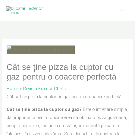
Skip
to
content
Cât se ține pizza la cuptor cu
gaz pentru o coacere perfectă
Home
Revista Exterior Chef
Cât se ține pizza la cuptor cu gaz pentru o coacere perfectă
Cât se ține pizza la cuptor cu gaz?
Este o întrebare simplă,
dar importantă pentru oricine vrea să obțină o pizza gustoasă,
coaptă uniform și cu acea crustă ușor rumenită pe care o
întâlnești în pizzerii adevărate. Spre deosebire de cuptoarele