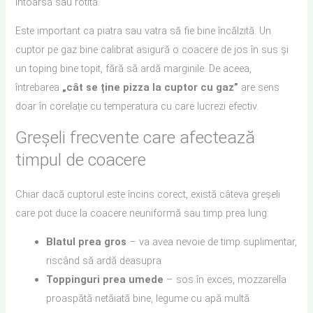
întoarsă sau rotită.
Este important ca piatra sau vatra să fie bine încălzită. Un
cuptor pe gaz bine calibrat asigură o coacere de jos în sus și
un toping bine topit, fără să ardă marginile. De aceea,
întrebarea
„cât se ține pizza la cuptor cu gaz”
are sens
doar în corelație cu temperatura cu care lucrezi efectiv.
Greșeli frecvente care afectează
timpul de coacere
Chiar dacă cuptorul este încins corect, există câteva greșeli
care pot duce la coacere neuniformă sau timp prea lung:
Blatul prea gros
– va avea nevoie de timp suplimentar,
riscând să ardă deasupra
Toppinguri prea umede
– sos în exces, mozzarella
proaspătă netăiată bine, legume cu apă multă