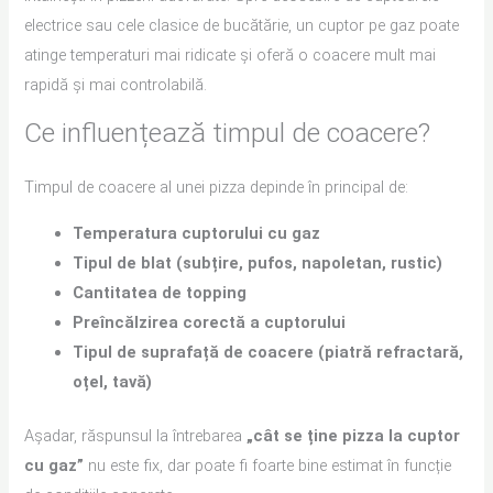
electrice sau cele clasice de bucătărie, un cuptor pe gaz poate
atinge temperaturi mai ridicate și oferă o coacere mult mai
rapidă și mai controlabilă.
Ce influențează timpul de coacere?
Timpul de coacere al unei pizza depinde în principal de:
Temperatura cuptorului cu gaz
Tipul de blat (subțire, pufos, napoletan, rustic)
Cantitatea de topping
Preîncălzirea corectă a cuptorului
Tipul de suprafață de coacere (piatră refractară,
oțel, tavă)
Așadar, răspunsul la întrebarea
„cât se ține pizza la cuptor
cu gaz”
nu este fix, dar poate fi foarte bine estimat în funcție