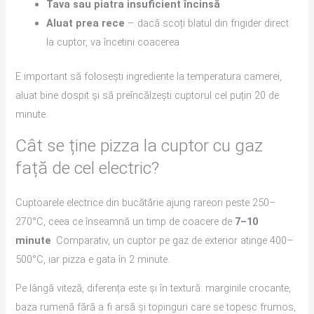
Tava sau piatra insuficient încinsă
Aluat prea rece
– dacă scoți blatul din frigider direct
la cuptor, va încetini coacerea
E important să folosești ingrediente la temperatura camerei,
aluat bine dospit și să preîncălzești cuptorul cel puțin 20 de
minute.
Cât se ține pizza la cuptor cu gaz
față de cel electric?
Cuptoarele electrice din bucătărie ajung rareori peste 250–
270°C, ceea ce înseamnă un timp de coacere de
7–10
minute
. Comparativ, un cuptor pe gaz de exterior atinge 400–
500°C, iar pizza e gata în 2 minute.
Pe lângă viteză, diferența este și în textură: marginile crocante,
baza rumenă fără a fi arsă și topinguri care se topesc frumos,