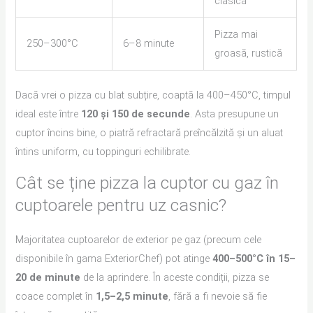
clasică
Pizza mai
250–300°C
6–8 minute
groasă, rustică
Dacă vrei o pizza cu blat subțire, coaptă la 400–450°C, timpul
ideal este între
120 și 150 de secunde
. Asta presupune un
cuptor încins bine, o piatră refractară preîncălzită și un aluat
întins uniform, cu toppinguri echilibrate.
Cât se ține pizza la cuptor cu gaz în
cuptoarele pentru uz casnic?
Majoritatea cuptoarelor de exterior pe gaz (precum cele
disponibile în gama ExteriorChef) pot atinge
400–500°C în 15–
20 de minute
de la aprindere. În aceste condiții, pizza se
coace complet în
1,5–2,5 minute
, fără a fi nevoie să fie