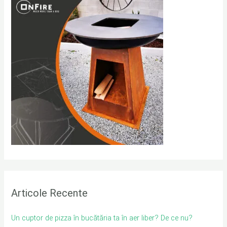
c
h
f
o
r
:
Articole Recente
Un cuptor de pizza în bucătăria ta în aer liber? De ce nu?