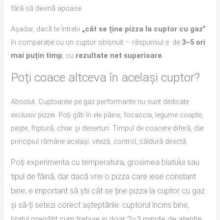
fără să devină apoase.
Așadar, dacă te întrebi
„cât se ține pizza la cuptor cu gaz”
în comparație cu un cuptor obișnuit – răspunsul e: de
3–5 ori
mai puțin timp
, cu
rezultate net superioare
.
Poți coace altceva în același cuptor?
Absolut. Cuptoarele pe gaz performante nu sunt dedicate
exclusiv pizzei. Poți găti în ele pâine, focaccia, legume coapte,
pește, friptură, chiar și deserturi. Timpul de coacere diferă, dar
principiul rămâne același: viteză, control, căldură directă.
Poți experimenta cu temperatura, grosimea blatului sau
tipul de făină, dar dacă vrei o pizza care iese constant
bine, e important să știi cât se ține pizza la cuptor cu gaz
și să-ți setezi corect așteptările: cuptorul încins bine,
blatul pregătit cum trebuie și doar 2–3 minute de atenție