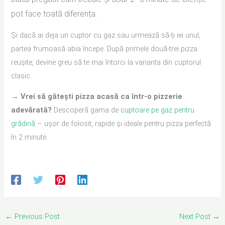
pot face toată diferența.
Și dacă ai deja un cuptor cu gaz sau urmează să-ți iei unul,
partea frumoasă abia începe. După primele două-trei pizza
reușite, devine greu să te mai întorci la varianta din cuptorul
clasic.
→ Vrei să gătești pizza acasă ca într-o pizzerie
adevărată?
Descoperă gama de
cuptoare pe gaz pentru
grădină
– ușor de folosit, rapide și ideale pentru pizza perfectă
în 2 minute.
←
Previous Post
Next Post
→