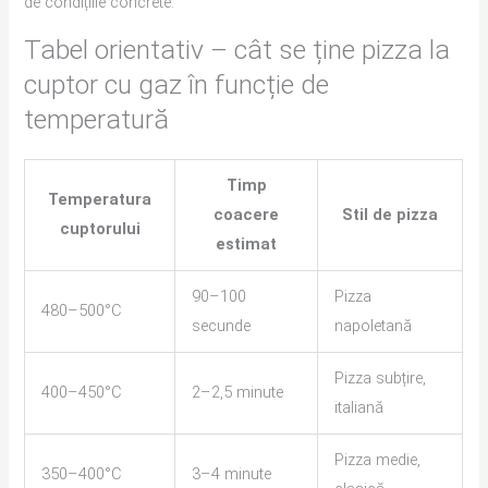
de condițiile concrete.
Tabel orientativ – cât se ține pizza la
cuptor cu gaz în funcție de
temperatură
Timp
Temperatura
coacere
Stil de pizza
cuptorului
estimat
90–100
Pizza
480–500°C
secunde
napoletană
Pizza subțire,
400–450°C
2–2,5 minute
italiană
Pizza medie,
350–400°C
3–4 minute